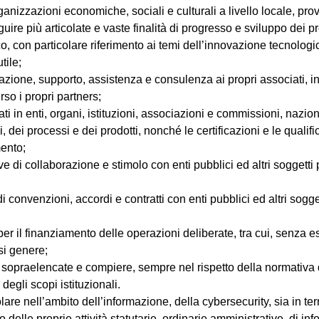
rganizzazioni economiche, sociali e culturali a livello locale, pr
ire più articolate e vaste finalità di progresso e sviluppo dei pr
co, con particolare riferimento ai temi dell’innovazione tecnologi
tile;
mazione, supporto, assistenza e consulenza ai propri associati, i
so i propri partners;
 in enti, organi, istituzioni, associazioni e commissioni, naziona
, dei processi e dei prodotti, nonché le certificazioni e le qualif
mento;
 di collaborazione e stimolo con enti pubblici ed altri soggetti p
i convenzioni, accordi e contratti con enti pubblici ed altri sogge
per il finanziamento delle operazioni deliberate, tra cui, senza esc
si genere;
e sopraelencate e compiere, sempre nel rispetto della normativa d
 degli scopi istituzionali.
re nell’ambito dell’informazione, della cybersecurity, sia in ter
elle proprie attività statutarie, ordinarie amministrative, di info