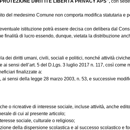
PROTEZIONE DIRITTI E LIBERTÀ PRIVACY APS”,
con sede
bito del medesimo Comune non comporta modifica statutaria e po
eventuale istituzione potrà essere decisa con delibera dal Consig
finalità di lucro essendo, dunque, vietata la distribuzione anche 
i diritti umani, civili, sociali e politici, nonché attività civiche,
e ai sensi dell’art. 5 del D.Lgs. 3 luglio 2017 n. 117, così come 
ficiari finalizzate a:
ai sensi della legge 28 marzo 2003, n. 53, e successive modificaz
tiche o ricreative di interesse sociale, incluse attività, anche edit
nerale di cui al presente articolo;
nteresse sociale, culturale o religioso;
nzione della dispersione scolastica e al successo scolastico e fo