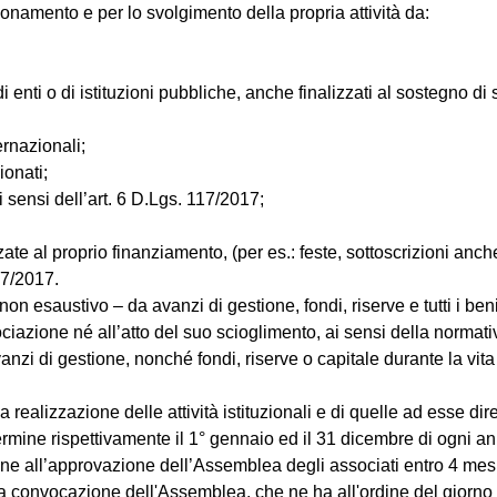
onamento e per lo svolgimento della propria attività da:
, di enti o di istituzioni pubbliche, anche finalizzati al sostegno 
rnazionali;
ionati;
ai sensi dell’art. 6 D.Lgs. 117/2017;
zate al proprio finanziamento, (per es.: feste, sottoscrizioni anch
17/2017.
 non esaustivo – da avanzi di gestione, fondi, riserve e tutti i ben
ssociazione né all’atto del suo scioglimento, ai sensi della normati
 avanzi di gestione, nonché fondi, riserve o capitale durante la v
 realizzazione delle attività istituzionali e di quelle ad esse d
ermine rispettivamente il 1° gennaio ed il 31 dicembre di ogni ann
pone all’approvazione dell’Assemblea degli associati entro 4 mes
lla convocazione dell'Assemblea, che ne ha all'ordine del giorn