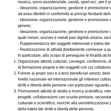
musica, socio-assistenziale, sanità, sport ecc. per il p
- Ideazione, organizzazione, gestione e promozione di at
ad essa riferibili in conformità ai principi fondanti d
- Ideazione, organizzazione, gestione e promozione di at
genere;
- Ideazione, organizzazione, gestione e promozione di a
quali minori, anziani e malati pari dignità umana, soc
- Rappresentanza dei soggetti interessati e tutela dei 
- Realizzazione di attività direttamente connesse a que
In particolare, allo scopo di perseguire le finalità dic
Organizzare attività culturali, convegni, conferenze, di
di formazione proprie e dei soggetti con cui collabora
Fornire ai propri soci e a terzi beneficiari servizi, be
livello nazionale ed internazionale gli interessi cultur
diritti e libertà delle persone con particolare riguardo 
Promuovere attività di studio e ricerca scientifica, m
progetti, collaborazioni con scuole primarie, secondari
culturale e scientifico, nonché alla sensibilizzazione 
della tutela dei diritti e libertà delle persone;