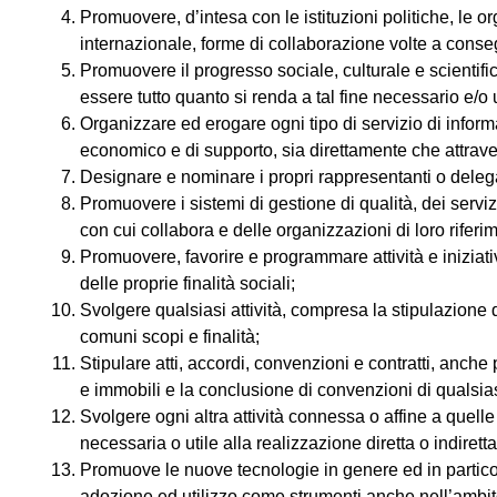
Promuovere, d’intesa con le istituzioni politiche, le o
internazionale, forme di collaborazione volte a consegu
Promuovere il progresso sociale, culturale e scientifi
essere tutto quanto si renda a tal fine necessario e/o u
Organizzare ed erogare ogni tipo di servizio di infor
economico e di supporto, sia direttamente che attraver
Designare e nominare i propri rappresentanti o delegati
Promuovere i sistemi di gestione di qualità, dei servizi
con cui collabora e delle organizzazioni di loro riferi
Promuovere, favorire e programmare attività e iniziative
delle proprie finalità sociali;
Svolgere qualsiasi attività, compresa la stipulazione d
comuni scopi e finalità;
Stipulare atti, accordi, convenzioni e contratti, anche 
e immobili e la conclusione di convenzioni di qualsia
Svolgere ogni altra attività connessa o affine a quell
necessaria o utile alla realizzazione diretta o indiretta
Promuove le nuove tecnologie in genere ed in particola
adozione ed utilizzo come strumenti anche nell’ambito d