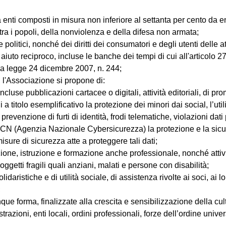
a enti composti in misura non inferiore al settanta per cento da en
tra i popoli, della nonviolenza e della difesa non armata;
e politici, nonché dei diritti dei consumatori e degli utenti delle a
 aiuto reciproco, incluse le banche dei tempi di cui all'articolo 2
lla legge 24 dicembre 2007, n. 244;
o, l'Associazione si propone di:
ncluse pubblicazioni cartacee o digitali, attività editoriali, di pr
li a titolo esemplificativo la protezione dei minori dai social, l’u
e, prevenzione di furti di identità, frodi telematiche, violazioni d
l’ACN (Agenzia Nazionale Cybersicurezza) la protezione e la sicurez
sure di sicurezza atte a proteggere tali dati;
ione, istruzione e formazione anche professionale, nonché attività
oggetti fragili quali anziani, malati e persone con disabilità;
daristiche e di utilità sociale, di assistenza rivolte ai soci, ai lo
;
que forma, finalizzate alla crescita e sensibilizzazione della cul
azioni, enti locali, ordini professionali, forze dell’ordine unive