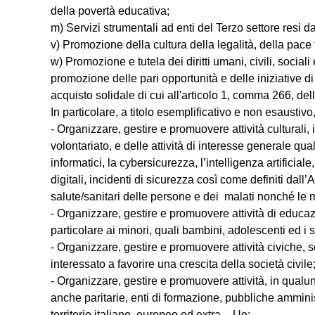
della povertà educativa;
m) Servizi strumentali ad enti del Terzo settore resi d
v) Promozione della cultura della legalità, della pace 
w) Promozione e tutela dei diritti umani, civili, sociali 
promozione delle pari opportunità e delle iniziative di
acquisto solidale di cui all'articolo 1, comma 266, de
In particolare, a titolo esemplificativo e non esaustiv
- Organizzare, gestire e promuovere attività culturali, i
volontariato, e delle attività di interesse generale qua
informatici, la cybersicurezza, l’intelligenza artificial
digitali, incidenti di sicurezza così come definiti dal
salute/sanitari delle persone e dei malati nonché le mi
- Organizzare, gestire e promuovere attività di educaz
particolare ai minori, quali bambini, adolescenti ed i s
- Organizzare, gestire e promuovere attività civiche, soli
interessato a favorire una crescita della società civile
- Organizzare, gestire e promuovere attività, in qualun
anche paritarie, enti di formazione, pubbliche amministr
territorio italiano, europeo ed extra – Ue;