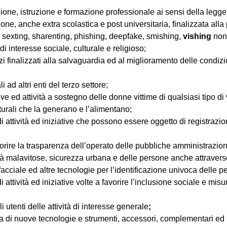
zione, istruzione e formazione professionale ai sensi della leg
one, anche extra scolastica e post universitaria, finalizzata all
 sexting, sharenting, phishing, deepfake, smishing,
vishing
non
di interesse sociale, culturale e religioso;
i finalizzati alla salvaguardia ed al miglioramento delle condizio
ad altri enti del terzo settore;
ve ed attività a sostegno delle donne vittime di qualsiasi tipo di
turali che la generano e l’alimentano;
tività ed iniziative che possono essere oggetto di registrazione d
orire la trasparenza dell’operato delle pubbliche amministrazion
ività malavitose, sicurezza urbana e delle persone anche attrave
facciale ed altre tecnologie per l’identificazione univoca delle p
ttività ed iniziative volte a favorire l’inclusione sociale e misu
i utenti delle attività di interesse generale
;
 di nuove tecnologie e strumenti, accessori, complementari ed in