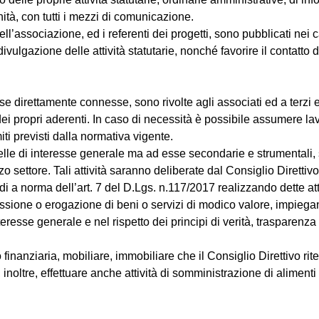
unità, con tutti i mezzi di comunicazione.
 dell’associazione, ed i referenti dei progetti, sono pubblicati nei c
ulgazione delle attività statutarie, nonché favorire il contatto 
sse direttamente connesse, sono rivolte agli associati ed a terz
 dei propri aderenti. In caso di necessità è possibile assumere lav
ti previsti dalla normativa vigente.
uelle di interesse generale ma ad esse secondarie e strumentali, 
o settore. Tali attività saranno deliberate dal Consiglio Direttivo
ndi a norma dell’art. 7 del D.Lgs. n.117/2017 realizzando dette at
ssione o erogazione di beni o servizi di modico valore, impiegando
interesse generale e nel rispetto dei principi di verità, trasparenza
nanziaria, mobiliare, immobiliare che il Consiglio Direttivo rite
inoltre, effettuare anche attività di somministrazione di alimenti